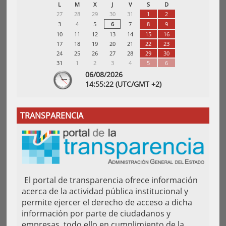
L
M
X
J
V
S
D
27
28
29
30
31
1
2
3
4
5
6
7
8
9
10
11
12
13
14
15
16
17
18
19
20
21
22
23
24
25
26
27
28
29
30
31
1
2
3
4
5
6
06/08/2026
14:
55
:23
(UTC/GMT +2)
TRANSPARENCIA
El portal de transparencia ofrece información
acerca de la actividad pública institucional y
permite ejercer el derecho de acceso a dicha
información por parte de ciudadanos y
empresas, todo ello en cumplimiento de la